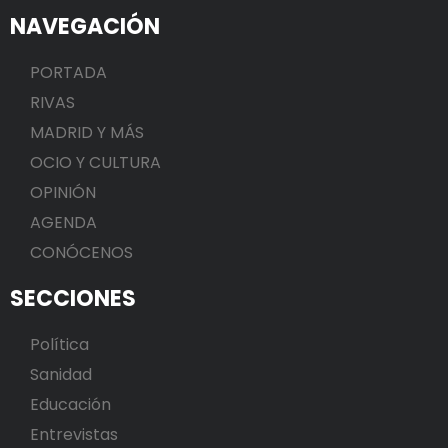
NAVEGACIÓN
PORTADA
RIVAS
MADRID Y MÁS
OCIO Y CULTURA
OPINIÓN
AGENDA
CONÓCENOS
SECCIONES
Política
Sanidad
Educación
Entrevistas