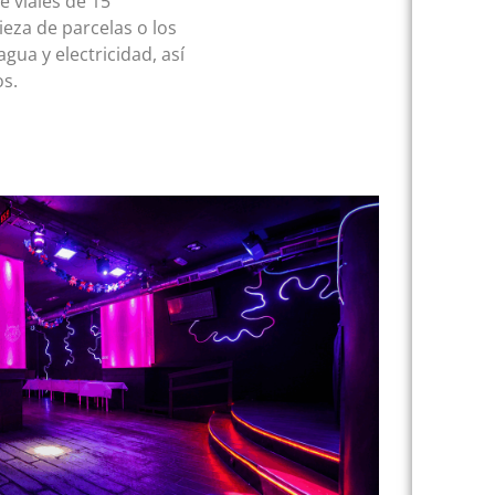
e viales de 15
ieza de parcelas o los
agua y electricidad, así
os.