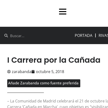
PORTADA
RIVA
I Carrera por la Cañada
zarabanda
octubre 5, 2018
Añade Zarabanda como fuente preferida
– La Comunidad de Madrid celebrará el 21 de octubre la
Carrera ‘Cañada en Marcha’, cuyo objetivo es “visibilizar