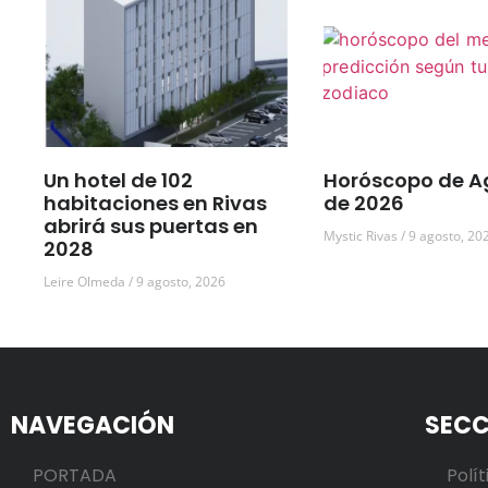
Un hotel de 102
Horóscopo de A
habitaciones en Rivas
de 2026
abrirá sus puertas en
Mystic Rivas
9 agosto, 20
2028
Leire Olmeda
9 agosto, 2026
NAVEGACIÓN
SECC
PORTADA
Polít