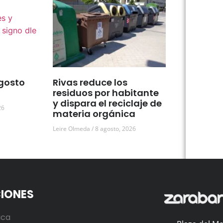
gosto
Rivas reduce los
residuos por habitante
y dispara el reciclaje de
26
materia orgánica
Leire Olmeda
8 agosto, 2026
IONES
ica