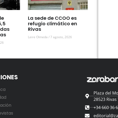
de
La sede de CCOO es
5,5
refugio climático en
udas
Rivas
vas
Leire Olmeda
7 agosto, 2026
026
IONES
ica
Plaza del Mo
dad
28523 Rivas
ación
+34 660 36 
evistas
editorial@z