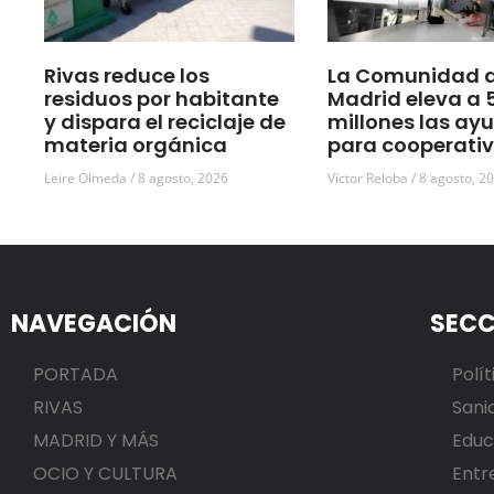
Rivas reduce los
La Comunidad 
residuos por habitante
Madrid eleva a 
y dispara el reciclaje de
millones las ay
materia orgánica
para cooperati
Leire Olmeda
8 agosto, 2026
Víctor Reloba
8 agosto, 2
NAVEGACIÓN
SECC
PORTADA
Polít
RIVAS
Sani
MADRID Y MÁS
Educ
OCIO Y CULTURA
Entr