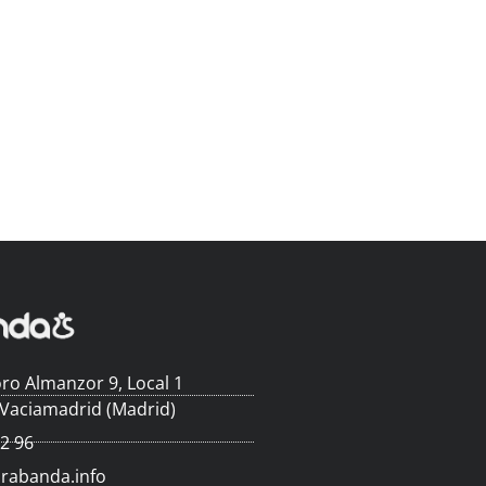
ro Almanzor 9, Local 1
 Vaciamadrid (Madrid)
62 96
arabanda.info