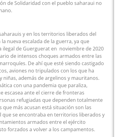
ón de Solidaridad con el pueblo saharaui no
mano.
harauis y en los territorios liberados del
 la nueva escalada de la guerra, ya que
ha ilegal de Guerguerat en noviembre de 2020
enario de intensos choques armados entre las
marroquíes. De ahí que esté siendo castigado
ecos, aviones no tripulados con los que ha
s y niñas, además de argelinos y mauritanos.
mática con una pandemia que paraliza,
e escasea ante el cierre de fronteras
 personas refugiadas que dependen totalmente
s que más acusan está situación son las
l que se encontraba en territorios liberados y
ntamientos armados entre el ejército
isto forzados a volver a los campamentos.