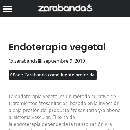
Endoterapia vegetal
zarabanda
septiembre 9, 2019
Añade Zarabanda como fuente preferida
La endoterapia vegetal es un método curativo de
tratamientos fitosanitarios, basado en la inyección
a baja presión del producto fitosanitario y/o abono
al sistema vascular. El éxito de
la endoterapia depende de la transpiración y la