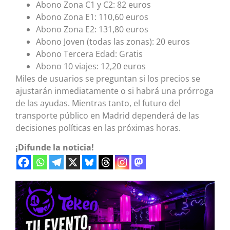
Abono Zona C1 y C2: 82 euros
Abono Zona E1: 110,60 euros
Abono Zona E2: 131,80 euros
Abono Joven (todas las zonas): 20 euros
Abono Tercera Edad: Gratis
Abono 10 viajes: 12,20 euros
Miles de usuarios se preguntan si los precios se
ajustarán inmediatamente o si habrá una prórroga
de las ayudas. Mientras tanto, el futuro del
transporte público en Madrid dependerá de las
decisiones políticas en las próximas horas.
¡Difunde la noticia!