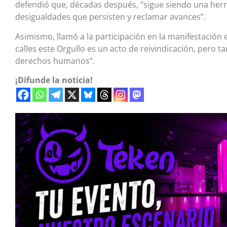
defendió que, décadas después, “sigue siendo una herra
desigualdades que persisten y reclamar avances”.
Asimismo, llamó a la participación en la manifestación es
calles este Orgullo es un acto de reivindicación, pero 
derechos humanos”.
¡Difunde la noticia!