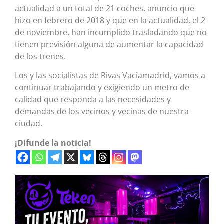
actualidad a un total de 21 coches, anuncio que
hizo en febrero de 2018 y que en la actualidad, el 2
de noviembre, han incumplido trasladando que no
tienen previsión alguna de aumentar la capacidad
de los trenes.
Los y las socialistas de Rivas Vaciamadrid, vamos a
continuar trabajando y exigiendo un metro de
calidad que responda a las necesidades y
demandas de los vecinos y vecinas de nuestra
ciudad.
¡Difunde la noticia!