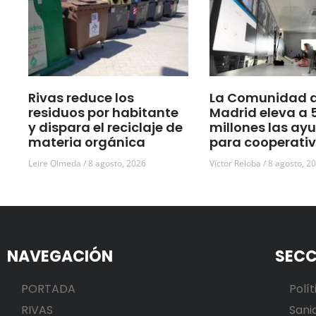
Rivas reduce los
La Comunidad 
residuos por habitante
Madrid eleva a 
y dispara el reciclaje de
millones las ay
materia orgánica
para cooperati
Leire Olmeda
8 agosto, 2026
Víctor Reloba
8 agosto, 2
NAVEGACIÓN
SECC
PORTADA
Polít
RIVAS
Sani