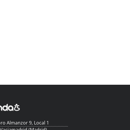
ro Almanzor 9, Local 1
 Vaciamadrid (Madrid)