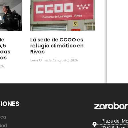
de
La sede de CCOO es
5,5
refugio climático en
udas
Rivas
vas
Leire Olmeda
7 agosto, 2026
026
IONES
ica
Plaza del Mo
dad
28523 Rivas