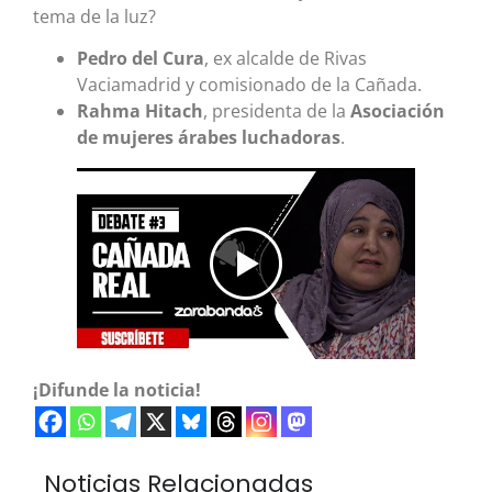
tema de la luz?
Pedro del Cura
, ex alcalde de Rivas
Vaciamadrid y comisionado de la Cañada.
Rahma Hitach
, presidenta de la
Asociación
de mujeres árabes luchadoras
.
¡Difunde la noticia!
Noticias Relacionadas