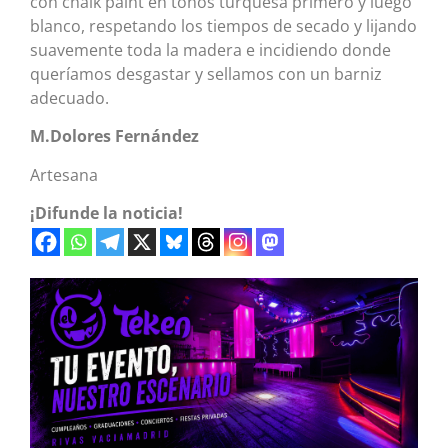
con chalk paint en tonos turquesa primero y luego
blanco, respetando los tiempos de secado y lijando
suavemente toda la madera e incidiendo donde
queríamos desgastar y sellamos con un barniz
adecuado.
M.Dolores Fernández
Artesana
¡Difunde la noticia!