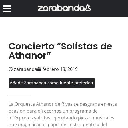
Concierto “Solistas de
Athanor”
zarabanda
febrero 18, 2019
Añade Zarabanda como fuente preferida
La Orquesta Athanor de Rivas se desgrana en esta
ocasión para ofrecernos un programa de
intérpretes solistas, ejecutando piezas musicales
que magnifican el papel del instrumento y del