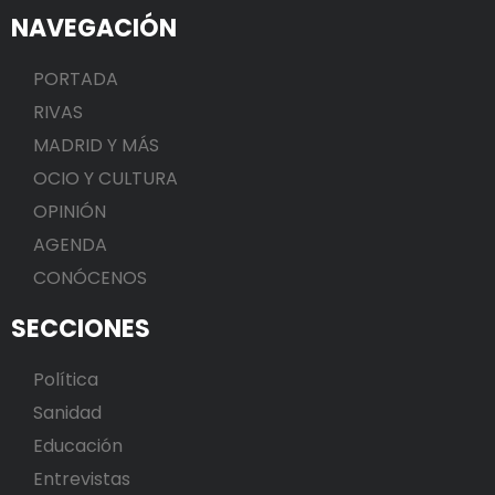
NAVEGACIÓN
PORTADA
RIVAS
MADRID Y MÁS
OCIO Y CULTURA
OPINIÓN
AGENDA
CONÓCENOS
SECCIONES
Política
Sanidad
Educación
Entrevistas