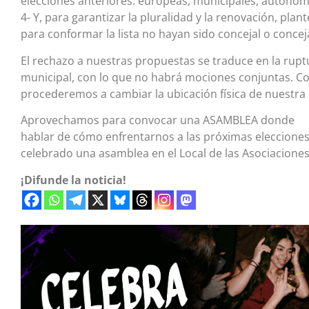
elecciones anteriores: europeas, municipales, autonóm
4- Y, para garantizar la pluralidad y la renovación, pl
para conformar la lista no hayan sido concejal o conceja
El rechazo a nuestras propuestas se traduce en la rupt
municipal, con lo que no habrá mociones conjuntas. C
procederemos a cambiar la ubicación física de nuestra s
Aprovechamos para convocar una ASAMBLEA donde Para
hablar de cómo enfrentarnos a las próximas elecciones
celebrado una asamblea en el Local de las Asociaciones
¡Difunde la noticia!