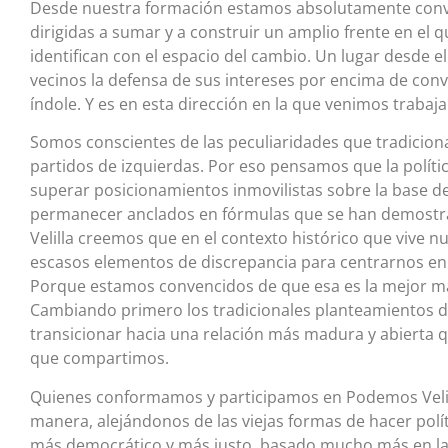
Desde nuestra formación estamos absolutamente conve
dirigidas a sumar y a construir un amplio frente en el 
identifican con el espacio del cambio. Un lugar desde el
vecinos la defensa de sus intereses por encima de conv
índole. Y es en esta dirección en la que venimos traba
Somos conscientes de las peculiaridades que tradiciona
partidos de izquierdas. Por eso pensamos que la política
superar posicionamientos inmovilistas sobre la base de 
permanecer anclados en fórmulas que se han demostra
Velilla creemos que en el contexto histórico que vive n
escasos elementos de discrepancia para centrarnos en
Porque estamos convencidos de que esa es la mejor m
Cambiando primero los tradicionales planteamientos de
transicionar hacia una relación más madura y abierta 
que compartimos.
Quienes conformamos y participamos en Podemos Velil
manera, alejándonos de las viejas formas de hacer polí
más democrático y más justo, basado mucho más en la