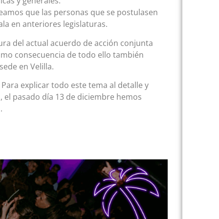
icas y generales.
anteamos que las personas que se postulasen
la en anteriores legislaturas.
ura del actual acuerdo de acción conjunta
omo consecuencia de todo ello también
ede en Velilla.
 explicar todo este tema al detalle y
, el pasado día 13 de diciembre hemos
.