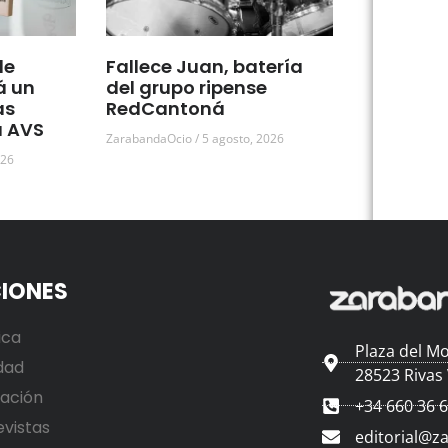
de
Fallece Juan, batería
á un
del grupo ripense
as
RedCantoná
a AVS
ZarabandaOcio
5 agosto, 2026
026
IONES
ica
Plaza del Mo
dad
28523 Rivas
ación
+34 660 36 
evistas
editorial@z