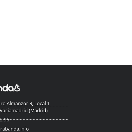
ro Almanzor 9, Local 1
 Vaciamadrid (Madrid)
62 96
arabanda.info