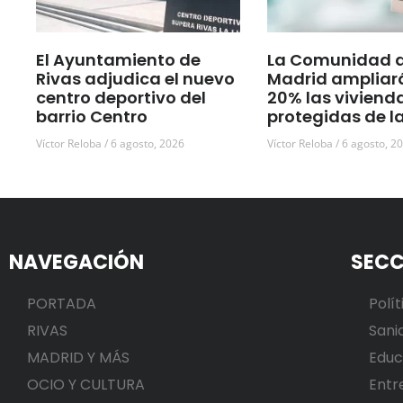
El Ayuntamiento de
La Comunidad 
Rivas adjudica el nuevo
Madrid ampliar
centro deportivo del
20% las viviend
barrio Centro
protegidas de l
Víctor Reloba
6 agosto, 2026
Víctor Reloba
6 agosto, 2
NAVEGACIÓN
SECC
PORTADA
Polít
RIVAS
Sani
MADRID Y MÁS
Educ
OCIO Y CULTURA
Entr