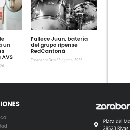
de
Fallece Juan, batería
á un
del grupo ripense
as
RedCantoná
a AVS
ZarabandaOcio
5 agosto, 2026
026
IONES
ica
Plaza del Mo
dad
28523 Rivas