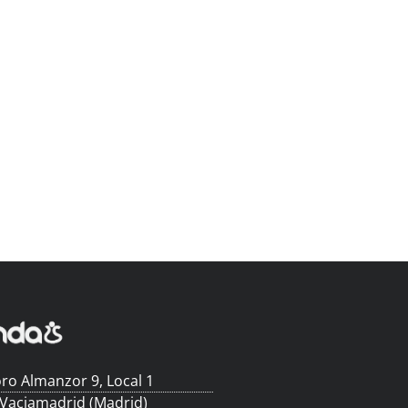
ro Almanzor 9, Local 1
 Vaciamadrid (Madrid)