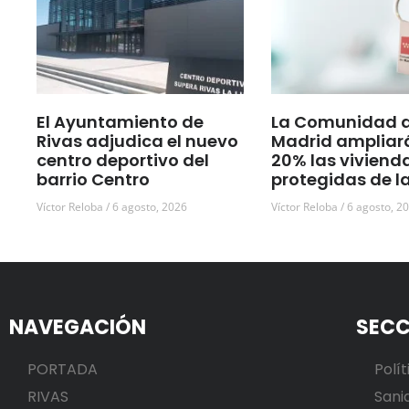
El Ayuntamiento de
La Comunidad 
Rivas adjudica el nuevo
Madrid ampliar
centro deportivo del
20% las viviend
barrio Centro
protegidas de l
Víctor Reloba
6 agosto, 2026
Víctor Reloba
6 agosto, 2
NAVEGACIÓN
SECC
PORTADA
Polít
RIVAS
Sani