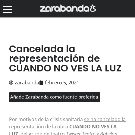
Cancelada la
representación de
CUANDO NO VES LA LUZ
zarabanda
febrero 5, 2021
Añade Zarabanda como fuente preferida
Por motivos de la crisis sanitaria
se ha cancelado la
representación
de la obra
CUANDO NO VES LA
LUZ
, del grupo de teatro
Twister Teatro y Babylon