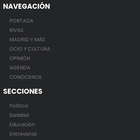
NAVEGACIÓN
PORTADA
RIVAS
MADRID Y MÁS
OCIO Y CULTURA
OPINIÓN
AGENDA
CONÓCENOS
SECCIONES
Política
Sanidad
Educación
Entrevistas