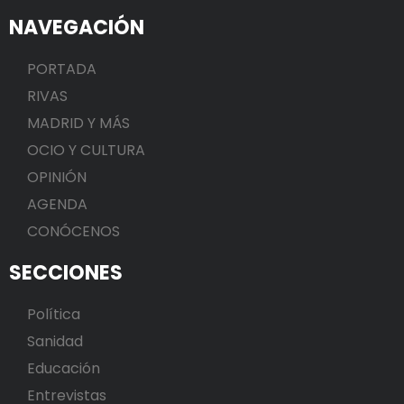
NAVEGACIÓN
PORTADA
RIVAS
MADRID Y MÁS
OCIO Y CULTURA
OPINIÓN
AGENDA
CONÓCENOS
SECCIONES
Política
Sanidad
Educación
Entrevistas