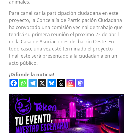
animales.
Para canalizar la participación ciudadana en este
proyecto, la Concejalía de Participación Ciudadana
ha convocado una comisión vecinal de trabajo que
tendrá su primera reunión el próximo 23 de abril
en la Casa de Asociaciones del barrio Oeste. En
todo caso, una vez esté terminado el proyecto
final, éste será presentado a la ciudadanía en un
acto público.
¡Difunde la noticia!