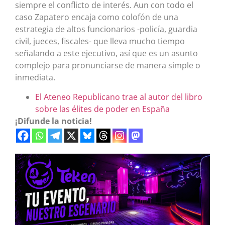
siempre el conflicto de interés. Aun con todo el
caso Zapatero encaja como colofón de una
estrategia de altos funcionarios -policía, guardia
civil, jueces, fiscales- que lleva mucho tiempo
señalando a este ejecutivo, así que es un asunto
complejo para pronunciarse de manera simple o
inmediata.
El Ateneo Republicano trae al autor del libro
sobre las élites de poder en España
¡Difunde la noticia!