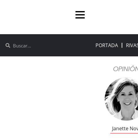
PORTADA
RIVA
OPINIÓ
Janette No