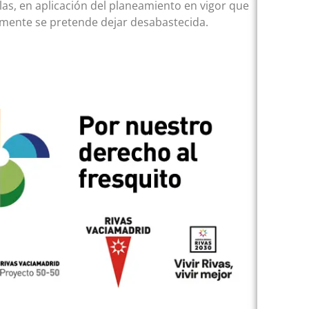
as, en aplicación del planeamiento en vigor que
lmente se pretende dejar desabastecida.