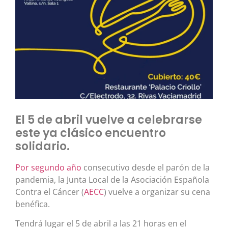
El 5 de abril vuelve a celebrarse
este ya clásico encuentro
solidario.
Por segundo año
consecutivo desde el parón de la
pandemia, la Junta Local de la Asociación Española
Contra el Cáncer (
AECC
) vuelve a organizar su cena
benéfica.
Tendrá lugar el 5 de abril a las 21 horas en el