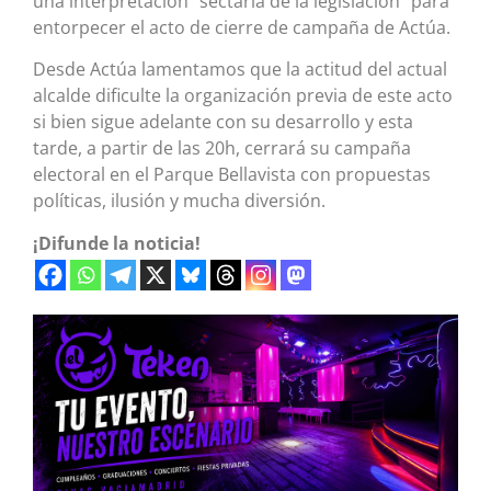
una interpretación “sectaria de la legislación” para
entorpecer el acto de cierre de campaña de Actúa.
Desde Actúa lamentamos que la actitud del actual
alcalde dificulte la organización previa de este acto
si bien sigue adelante con su desarrollo y esta
tarde, a partir de las 20h, cerrará su campaña
electoral en el Parque Bellavista con propuestas
políticas, ilusión y mucha diversión.
¡Difunde la noticia!