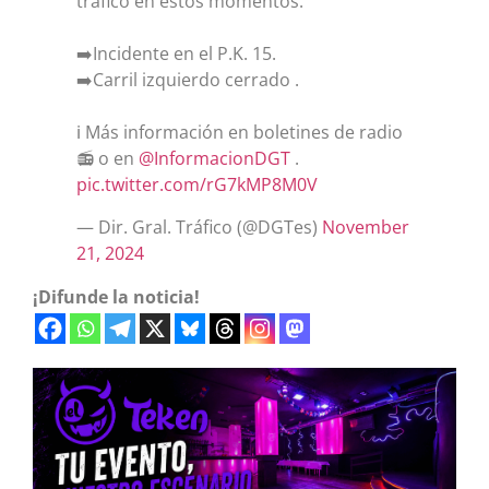
tráfico en estos momentos.
➡️Incidente en el P.K. 15.
➡️Carril izquierdo cerrado .
ℹ️ Más información en boletines de radio
📻 o en
@InformacionDGT
.
pic.twitter.com/rG7kMP8M0V
— Dir. Gral. Tráfico (@DGTes)
November
21, 2024
¡Difunde la noticia!