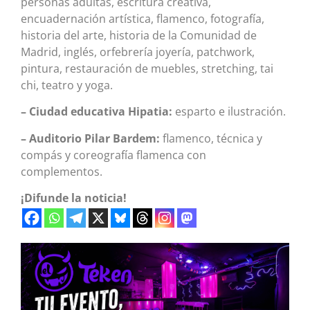
personas adultas, escritura creativa,
encuadernación artística, flamenco, fotografía,
historia del arte, historia de la Comunidad de
Madrid, inglés, orfebrería joyería, patchwork,
pintura, restauración de muebles, stretching, tai
chi, teatro y yoga.
– Ciudad educativa Hipatia:
esparto e ilustración.
– Auditorio Pilar Bardem:
flamenco, técnica y
compás y coreografía flamenca con
complementos.
¡Difunde la noticia!