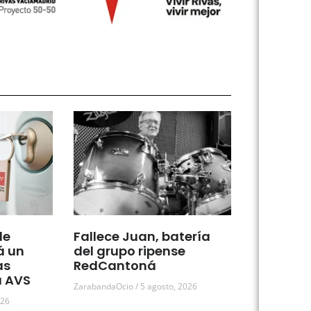
de
Fallece Juan, batería
á un
del grupo ripense
as
RedCantoná
a AVS
ZarabandaOcio
5 agosto, 2026
026