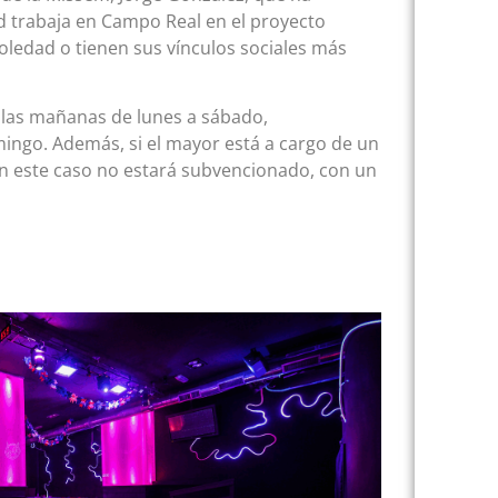
 trabaja en Campo Real en el proyecto
oledad o tienen sus vínculos sociales más
s las mañanas de lunes a sábado,
mingo. Además, si el mayor está a cargo de un
en este caso no estará subvencionado, con un