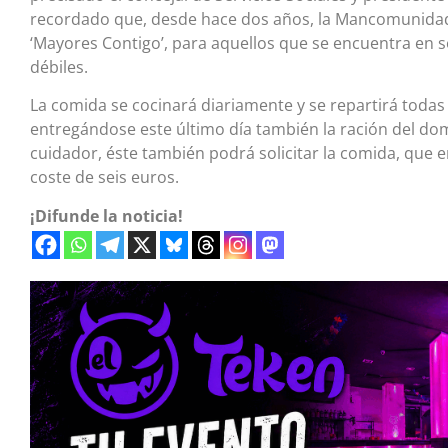
recordado que, desde hace dos años, la Mancomunidad
‘Mayores Contigo’, para aquellos que se encuentra en s
débiles.
La comida se cocinará diariamente y se repartirá toda
entregándose este último día también la ración del do
cuidador, éste también podrá solicitar la comida, que 
coste de seis euros.
¡Difunde la noticia!