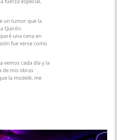
na fuerza especial,
de un tumor que la
ca Quirón.
reparé una cena en
esión fue verse como
a vemos cada día y la
a de mis obras
 que la modelé, me