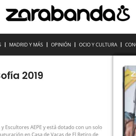
S
MADRID Y MÁS
OPINIÓN
OCIO Y CULTURA
CON
ofía 2019
 y Escultores AEPE y está dotado con un solo
auguración en Casa de Vacas de El Retiro de