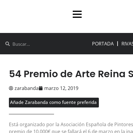
PORTADA
RIVA
54 Premio de Arte Reina S
zarabanda
marzo 12, 2019
Añade Zarabanda como fuente preferida
Está organizado por la Asociación Española de Pintores
premio de 10.000€ que se fallará el 6 de marzo en la in