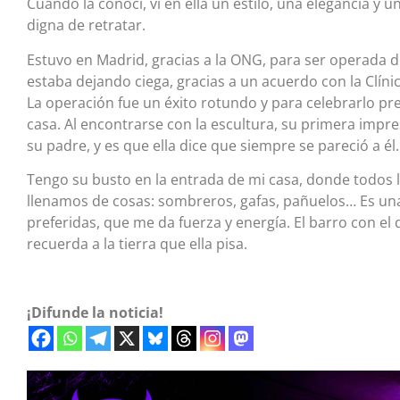
Cuando la conocí, vi en ella un estilo, una elegancia y u
digna de retratar.
Estuvo en Madrid, gracias a la ONG, para ser operada 
estaba dejando ciega, gracias a un acuerdo con la Clíni
La operación fue un éxito rotundo y para celebrarlo p
casa. Al encontrarse con la escultura, su primera impr
su padre, y es que ella dice que siempre se pareció a él.
Tengo su busto en la entrada de mi casa, donde todos l
llenamos de cosas: sombreros, gafas, pañuelos… Es un
preferidas, que me da fuerza y energía. El barro con el
recuerda a la tierra que ella pisa.
¡Difunde la noticia!