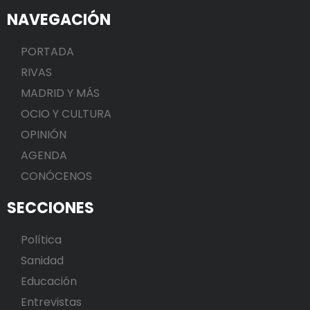
NAVEGACIÓN
PORTADA
RIVAS
MADRID Y MÁS
OCIO Y CULTURA
OPINIÓN
AGENDA
CONÓCENOS
SECCIONES
Política
Sanidad
Educación
Entrevistas