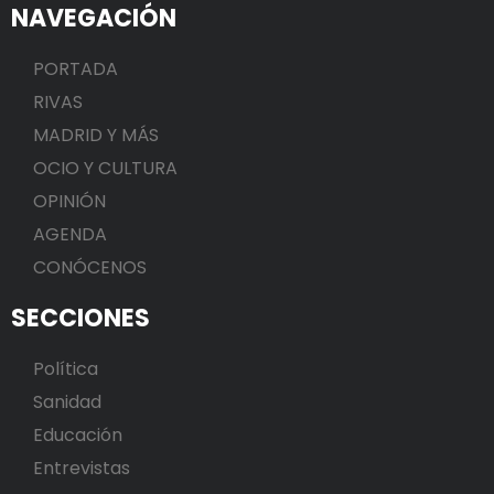
NAVEGACIÓN
PORTADA
RIVAS
MADRID Y MÁS
OCIO Y CULTURA
OPINIÓN
AGENDA
CONÓCENOS
SECCIONES
Política
Sanidad
Educación
Entrevistas