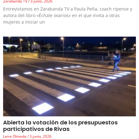
Zarabanda TV
3 junio, 2026
Entrevistamos en Zarabanda TV a Paula Peña, coach ripense y
autora del libro «Échale ovarios» en el que invita a otras
mujeres a iniciar un
Abierta la votación de los presupuestos
participativos de Rivas
Leire Olmeda
3 junio, 2026