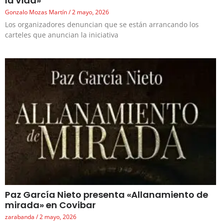
la vida»
Gonzalo Mozas Martín
2 mayo, 2026
Los organizadores denuncian que se están arrancando los
carteles que anuncian la iniciativa
Paz García Nieto presenta «Allanamiento de
mirada» en Covibar
zarabanda
2 mayo, 2026