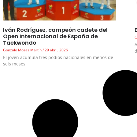
Iván Rodríguez, campeón cadete del
Open Internacional de España de
C
Taekwondo
A
Gonzalo Mozas Martín
29 abril, 2026
d
El joven acumula tres podios nacionales en menos de
seis meses