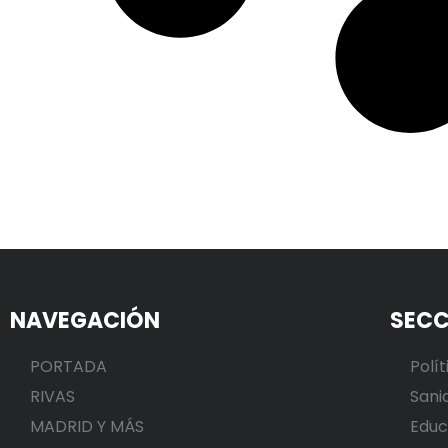
NAVEGACIÓN
SECC
PORTADA
Polít
RIVAS
Sani
MADRID Y MÁS
Educ