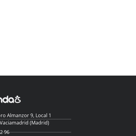
ro Almanzor 9, Local 1
 Vaciamadrid (Madrid)
62 96