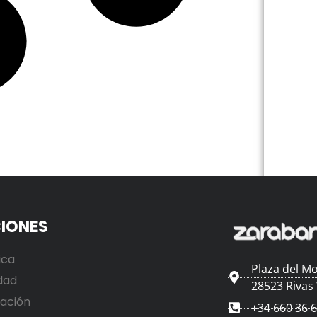
IONES
ica
Plaza del Mo
dad
28523 Rivas
ación
+34 660 36 