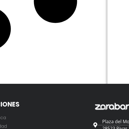
IONES
ica
Plaza del Mo
dad
28523 Rivas