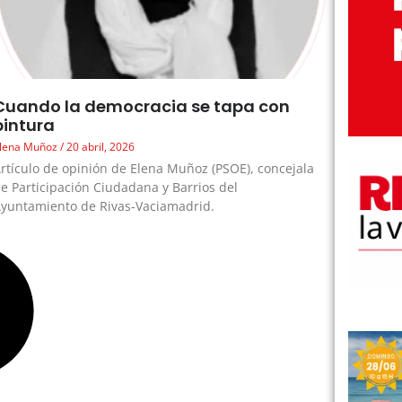
Cuando la democracia se tapa con
pintura
lena Muñoz
20 abril, 2026
rtículo de opinión de Elena Muñoz (PSOE), concejala
e Participación Ciudadana y Barrios del
yuntamiento de Rivas-Vaciamadrid.