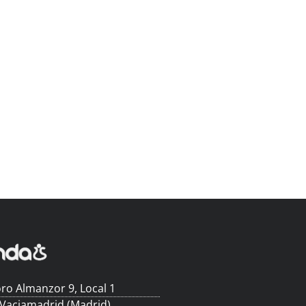
ro Almanzor 9, Local 1
 Vaciamadrid (Madrid)