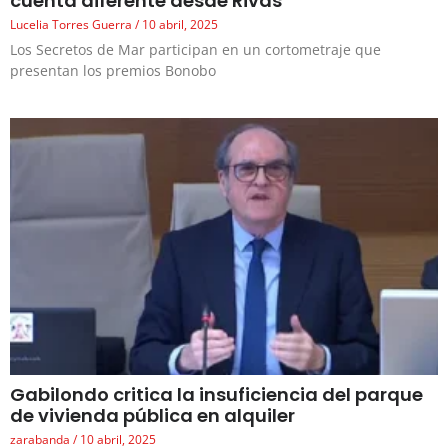
cuenta diferente desde Rivas
Lucelia Torres Guerra
10 abril, 2025
Los Secretos de Mar participan en un cortometraje que
presentan los premios Bonobo
Gabilondo critica la insuficiencia del parque
de vivienda pública en alquiler
zarabanda
10 abril, 2025