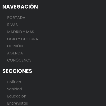
NAVEGACIÓN
PORTADA
RIVAS
MADRID Y MÁS
OCIO Y CULTURA
OPINIÓN
AGENDA
CONÓCENOS
SECCIONES
Política
Sanidad
Educación
Entrevistas