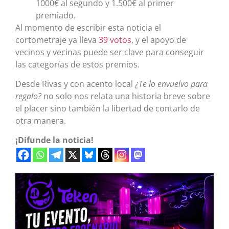
1000€ al segundo y 1.500€ al primer
premiado.
Al momento de escribir esta noticia el
cortometraje ya lleva
39 votos
, y el apoyo de
vecinos y vecinas puede ser clave para conseguir
las categorías de estos premios.
Desde Rivas y con acento local
¿Te lo envuelvo para
regalo?
no solo nos relata una historia breve sobre
el placer sino también la libertad de contarlo de
otra manera.
¡Difunde la noticia!