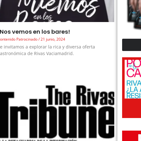
¡Nos vemos en los bares!
ontenido Patrocinado
21 junio, 2024
e invitamos a explorar la rica y diversa oferta
astronómica de Rivas Vaciamadrid.