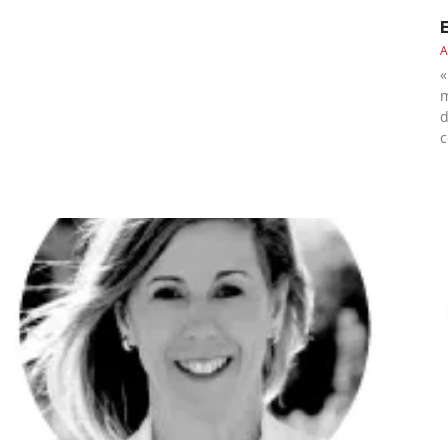
A
«
m
d
c