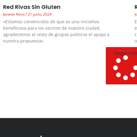
Red Rivas Sin Gluten
Janette Novo
21 junio, 2024
J
«Estamos convencidos de que es una iniciativa
E
beneficiosa para los vecinos de nuestra ciudad,
e
agradecemos al resto de grupos políticos el apoyo a
c
nuestra propuesta»
o
Cargar má