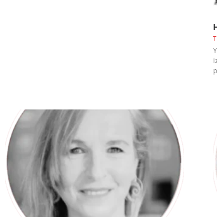
T
Y
i
p