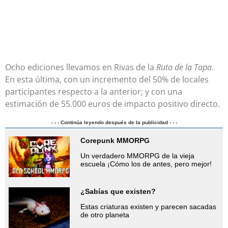
Ocho ediciones llevamos en Rivas de la
Ruta de la Tapa
.
En esta última, con un incremento del 50% de locales
participantes respecto a la anterior; y con una
estimación de 55.000 euros de impacto positivo directo.
- - - Continúa leyendo después de la publicidad - - -
Corepunk MMORPG
Un verdadero MMORPG de la vieja
escuela ¡Cómo los de antes, pero mejor!
¿Sabías que existen?
Estas criaturas existen y parecen sacadas
de otro planeta