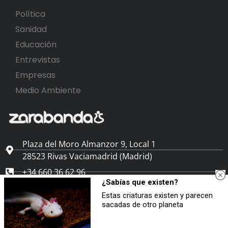
Política
Sanidad
Educación
Entrevistas
Empresas
Medio Ambiente
Plaza del Moro Almanzor 9, Local 1
28523 Rivas Vaciamadrid (Madrid)
+34 660 36 62 96
¿Sabías que existen?
editorial@zarabanda.info
Estas criaturas existen y parecen
sacadas de otro planeta