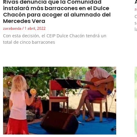
Rivas denuncia que la Comunidad
instalará más barracones en el Dulce
z
Chacón para acoger al alumnado del
C
Mercedes Vera
s
zarabanda
1 abril, 2022
l
Con esta decisión, el CEIP Dulce Chacón tendrá un
total de cinco barracones