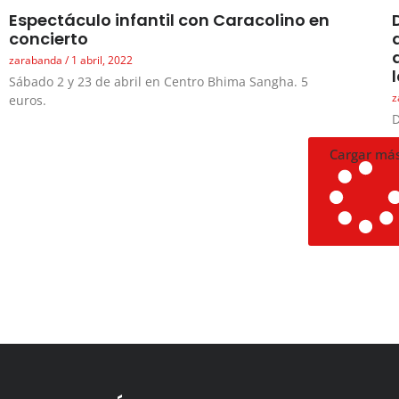
Espectáculo infantil con Caracolino en
concierto
zarabanda
1 abril, 2022
Sábado 2 y 23 de abril en Centro Bhima Sangha. 5
z
euros.
D
Cargar má