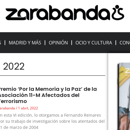
S
MADRID Y MÁS
OPINIÓN
OCIO Y CULTURA
CON
1, 2022
Premio ‘Por la Memoria y la Paz’ de la
Asociación 11-M Afectados del
Terrorismo
arabanda
1 abril, 2022
n esta VI edición, lo otorgamos a Fernando Reinares
or su trabajo de investigación sobre los atentados del
1 de marzo de 2004