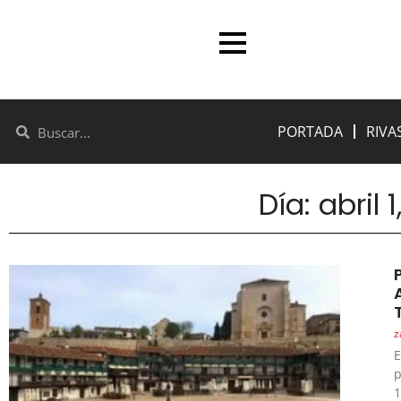
PORTADA
RIVA
Día: abril 
z
E
p
1