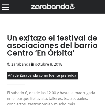
Un exitazo el festival de
asociaciones del barrio
Centro ‘En Órbita’
zarabanda
octubre 8, 2018
Añade Zarabanda como fuente preferida
El sábado 6, desde las 12.00 y hasta la madrugada
en el parque Bellavista: talleres, teatro, bailes,
conciertos, gastronomía y mucho más.