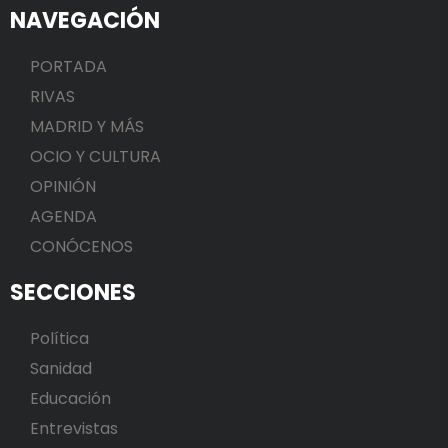
NAVEGACIÓN
PORTADA
RIVAS
MADRID Y MÁS
OCIO Y CULTURA
OPINIÓN
AGENDA
CONÓCENOS
SECCIONES
Política
Sanidad
Educación
Entrevistas