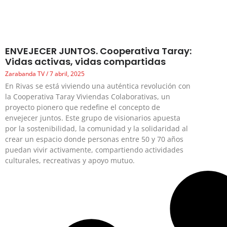
ENVEJECER JUNTOS. Cooperativa Taray:
Vidas activas, vidas compartidas
Zarabanda TV
7 abril, 2025
En Rivas se está viviendo una auténtica revolución con
la Cooperativa Taray Viviendas Colaborativas, un
proyecto pionero que redefine el concepto de
envejecer juntos. Este grupo de visionarios apuesta
por la sostenibilidad, la comunidad y la solidaridad al
crear un espacio donde personas entre 50 y 70 años
puedan vivir activamente, compartiendo actividades
culturales, recreativas y apoyo mutuo.