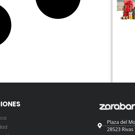
IONES
ica
Plaza del Mo
dad
28523 Rivas