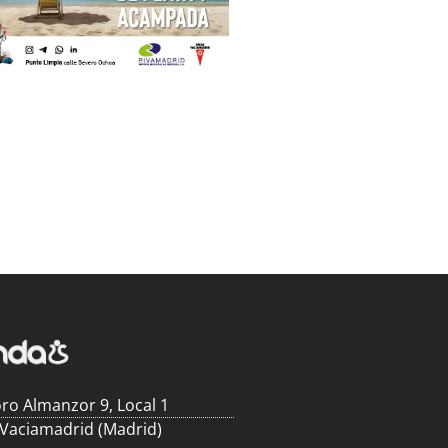
ro Almanzor 9, Local 1
 Vaciamadrid (Madrid)