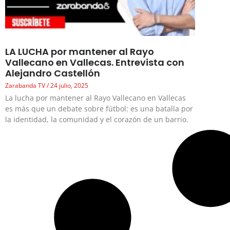
LA LUCHA por mantener al Rayo
Vallecano en Vallecas. Entrevista con
Alejandro Castellón
Zarabanda TV
24 julio, 2025
La lucha por mantener al Rayo Vallecano en Vallecas
es más que un debate sobre fútbol: es una batalla por
la identidad, la comunidad y el corazón de un barrio.