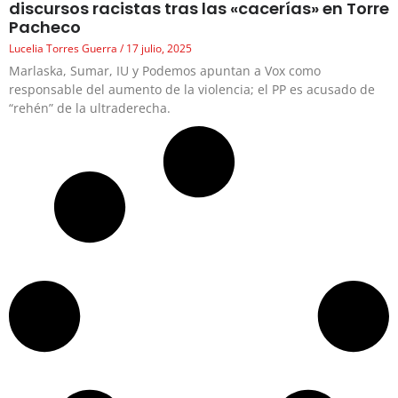
discursos racistas tras las «cacerías» en Torre
Pacheco
Lucelia Torres Guerra
17 julio, 2025
Marlaska, Sumar, IU y Podemos apuntan a Vox como
responsable del aumento de la violencia; el PP es acusado de
“rehén” de la ultraderecha.