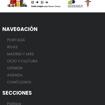
NAVEGACIÓN
PORTADA
RIVAS
MADRID Y MÁS
OCIO Y CULTURA
OPINIÓN
AGENDA
CONÓCENOS
SECCIONES
Política