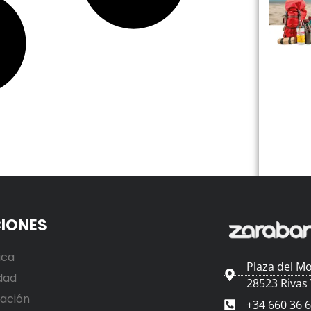
IONES
ica
Plaza del Mo
dad
28523 Rivas
ación
+34 660 36 