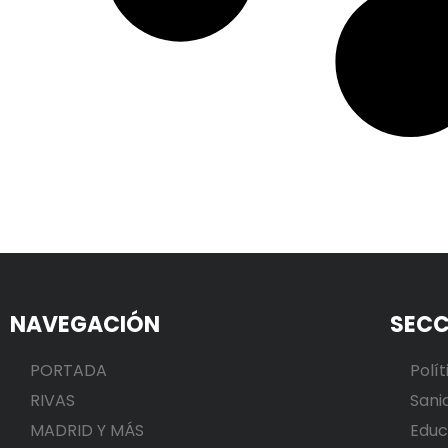
NAVEGACIÓN
SECC
PORTADA
Polít
RIVAS
Sani
MADRID Y MÁS
Educ