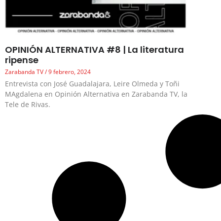
OPINIÓN ALTERNATIVA #8 | La literatura
ripense
Zarabanda TV
9 febrero, 2024
Entrevista con José Guadalajara, Leire Olmeda y Toñi
MAgdalena en Opinión Alternativa en Zarabanda TV, la
Tele de Rivas.