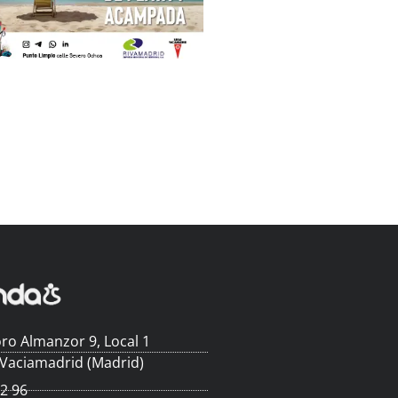
ro Almanzor 9, Local 1
 Vaciamadrid (Madrid)
62 96