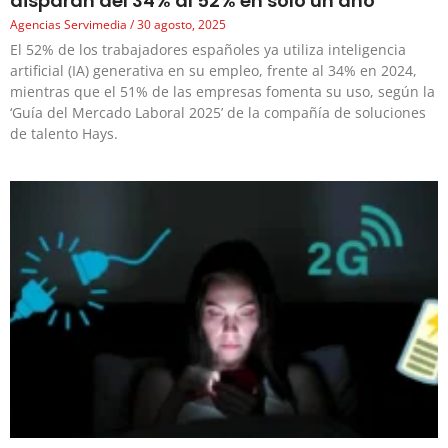
disparan del 34% al 52% en solo un año
Agencias Servimedia
30 agosto, 2025
El 52% de los trabajadores españoles ya utiliza inteligencia
artificial (IA) generativa en su empleo, frente al 34% en 2024,
mientras que el 51% de las empresas fomenta su uso, según la
‘Guía del Mercado Laboral 2025’ de la compañía de soluciones
de talento Hays.