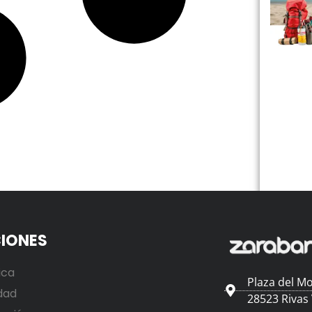
IONES
ica
Plaza del Mo
dad
28523 Rivas