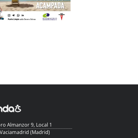
ro Almanzor 9, Local 1
 Vaciamadrid (Madrid)