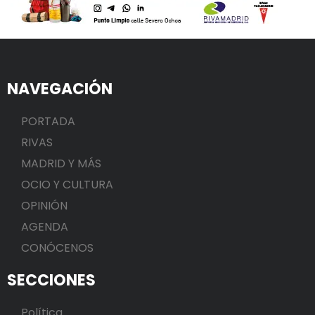
NAVEGACIÓN
PORTADA
RIVAS
MADRID Y MÁS
OCIO Y CULTURA
OPINIÓN
AGENDA
CONÓCENOS
SECCIONES
Política