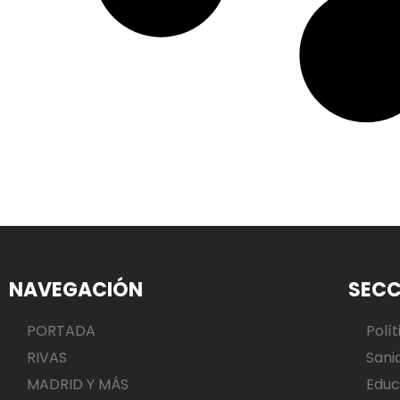
NAVEGACIÓN
SECC
PORTADA
Polít
RIVAS
Sani
MADRID Y MÁS
Educ