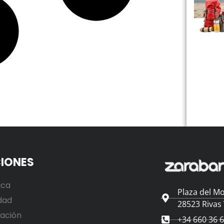
IONES
ica
Plaza del Mo
dad
28523 Rivas
ación
+34 660 36 