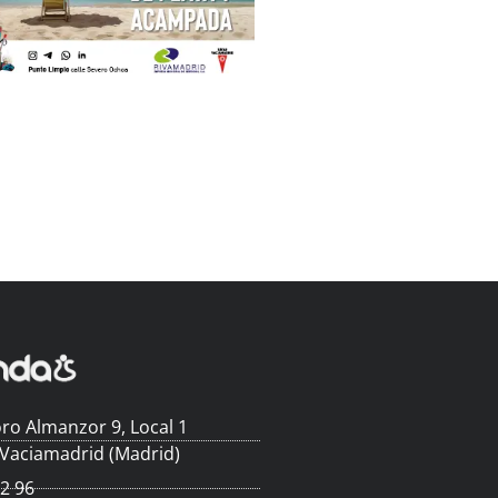
ro Almanzor 9, Local 1
 Vaciamadrid (Madrid)
62 96