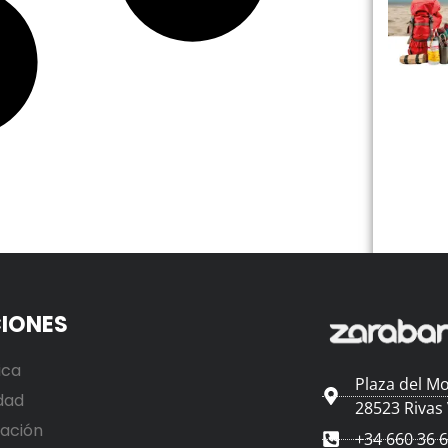
IONES
ica
Plaza del Mo
dad
28523 Rivas
ación
+34 660 36 