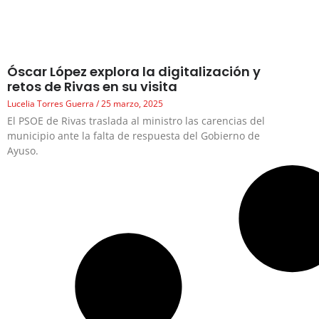
Óscar López explora la digitalización y
retos de Rivas en su visita
Lucelia Torres Guerra
25 marzo, 2025
El PSOE de Rivas traslada al ministro las carencias del
municipio ante la falta de respuesta del Gobierno de
Ayuso.