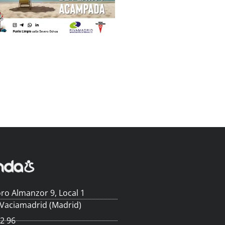
ro Almanzor 9, Local 1
 Vaciamadrid (Madrid)
62 96