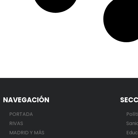
NAVEGACIÓN
SECC
PORTADA
Polít
RIVAS
Sani
MADRID Y MÁS
Educ