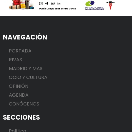
NAVEGACIÓN
PORTADA
RIVAS
MADRID Y MÁS
OCIO Y CULTURA
OPINIÓN
AGENDA
CONÓCENOS
SECCIONES
Política